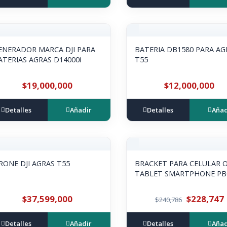
ENERADOR MARCA DJI PARA
BATERIA DB1580 PARA AG
BATERIAS AGRAS D14000i
T55
$19,000,000
$12,000,000
Detalles
Añadir
Detalles
Añad
RONE DJI AGRAS T55
BRACKET PARA CELULAR 
TABLET SMARTPHONE PB
$37,599,000
$228,747
$240,786
Detalles
Añadir
Detalles
Añad