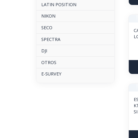
LATIN POSITION
NIKON
SECO
C
L
SPECTRA
DJI
OTROS
E-SURVEY
E
K
S