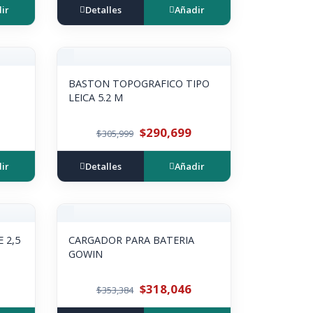
ir
Detalles
Añadir
BASTON TOPOGRAFICO TIPO
LEICA 5.2 M
$290,699
$305,999
ir
Detalles
Añadir
 2,5
CARGADOR PARA BATERIA
GOWIN
$318,046
$353,384