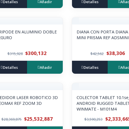
Detalles
Añadir
Detalles
Añad
RIPODE EN ALUMINIO DOBLE
DIANA CON PORTA DIANA 
EGURO
MINI PRISMA REF ADSMINI
$300,132
$38,306
$315,928
$42,562
Detalles
Añadir
Detalles
Añad
EDIDOR LASER ROBOTICO 3D
COLECTOR TABLET 10.1se
EOMAX REF ZOOM 3D
ANDROID RUGGED TABLE
WINMATE - M101M4
$25,532,887
$2,333,66
$28,369,875
$3,590,253