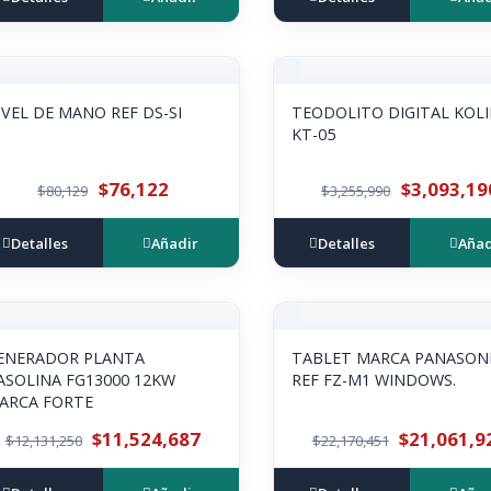
IVEL DE MANO REF DS-SI
TEODOLITO DIGITAL KOL
KT-05
$76,122
$3,093,19
$80,129
$3,255,990
Detalles
Añadir
Detalles
Añad
ENERADOR PLANTA
TABLET MARCA PANASON
ASOLINA FG13000 12KW
REF FZ-M1 WINDOWS.
ARCA FORTE
$11,524,687
$21,061,9
$12,131,250
$22,170,451