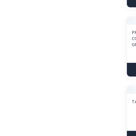
P
C
G
T