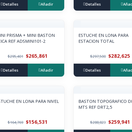
Detalles
Añadir
Detalles
Añad
INI PRISMA + MINI BASTON
ESTUCHE EN LONA PARA
EICA REF ADSMINI101-2
ESTACION TOTAL
$265,861
$282,625
$295,401
$297,500
Detalles
Añadir
Detalles
Añad
STUCHE EN LONA PARA NIVEL
BASTON TOPOGRAFICO DE
MTS REF DRT2,5
$156,531
$259,941
$164,769
$288,823