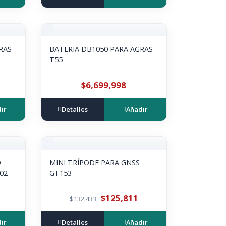
RAS
BATERIA DB1050 PARA AGRAS
T55
$6,699,998
ir
Detalles
Añadir
O
MINI TRÍPODE PARA GNSS
02
GT153
$125,811
$132,433
ir
Detalles
Añadir