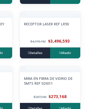
NEY
RECEPTOR LASER REF LR50
$3,496,593
$4,370,742
ir
Detalles
Añadir
MIRA EN FIBRA DE VIDRIO DE
5MTS REF SDI011
$273,168
$287,546
ir
Detalles
Añadir