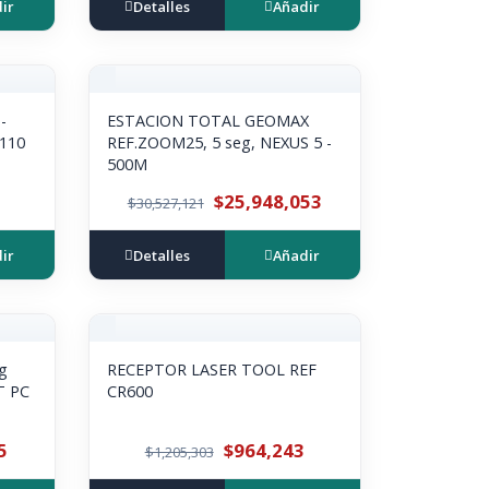
ir
Detalles
Añadir
-
ESTACION TOTAL GEOMAX
110
REF.ZOOM25, 5 seg, NEXUS 5 -
500M
$25,948,053
$30,527,121
ir
Detalles
Añadir
g
RECEPTOR LASER TOOL REF
T PC
CR600
5
$964,243
$1,205,303