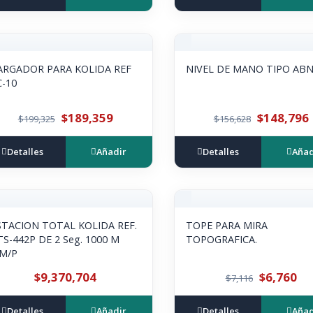
ARGADOR PARA KOLIDA REF
NIVEL DE MANO TIPO AB
C-10
$189,359
$148,796
$199,325
$156,628
Detalles
Añadir
Detalles
Añad
STACION TOTAL KOLIDA REF.
TOPE PARA MIRA
TS-442P DE 2 Seg. 1000 M
TOPOGRAFICA.
IM/P
$9,370,704
$6,760
$7,116
Detalles
Añadir
Detalles
Añad