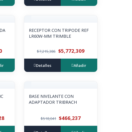
IDA
RECEPTOR CON TRIPODE REF
LR60W-MM TRIMBLE
0
$5,772,309
$7,215,386
ir
Detalles
Añadir
IC
BASE NIVELANTE CON
ADAPTADOR TRIBRACH
28
$466,237
$518,041