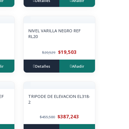
ir
Detalles
Añadir
NIVEL VARILLA NEGRO REF
RL20
$19,503
$20,529
ir
Detalles
Añadir
EF
TRIPODE DE ELEVACION EL318-
2
$387,243
$455,580