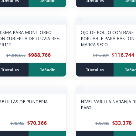
Detalles
Añadir
Detalles
Añad
RISMA PARA MONITOREO
OJO DE POLLO CON BASE
ON CUBIERTA DE LLUVIA REF.
PORTABLE PARA BASTON
PR112
MARCA SECO
$988,766
$116,744
$1,040,806
$145,931
Detalles
Añadir
Detalles
Añad
ABLILLAS DE PUNTERIA
NIVEL VARILLA NARANJA R
PA60
$70,366
$33,378
$78,185
$35,135